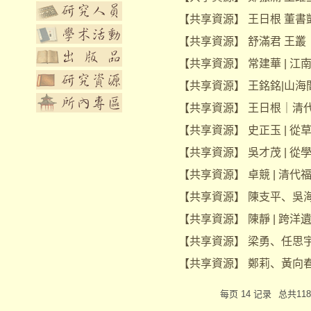
【
共享資源
】
王日根 董
【
共享資源
】
舒滿君 王
【
共享資源
】
常建華 | 
【
共享資源
】
王銘銘|山
【
共享資源
】
王日根｜清
【
共享資源
】
史正玉 | 
【
共享資源
】
吳才茂 | 
【
共享資源
】
卓競 | 清
【
共享資源
】
陳支平、吳海
【
共享資源
】
陳靜 | 跨
【
共享資源
】
梁勇、任思宇
【
共享資源
】
鄭莉、黃向春
每页 14 记录
总共11