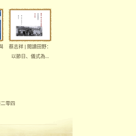
與
蔡志祥 | 閲讀田野：
以節日、儀式為...
樓二零四