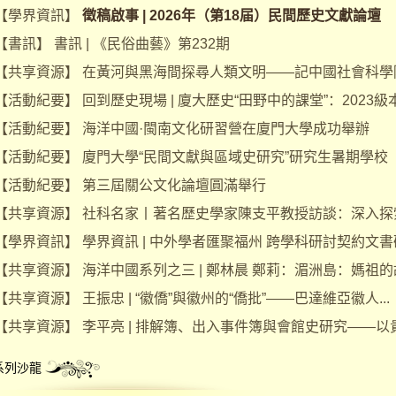
【
學界資訊
】
徵稿啟事 | 2026年（第18届）民間歷史文獻論壇
【
書訊
】
書訊 | 《民俗曲藝》第232期
【
共享資源
】
在黃河與黑海間探尋人類文明——記中國社會科學院考
【
活動紀要
】
回到歷史現場 | 廈大歷史“田野中的課堂”：2023級本.
【
活動紀要
】
海洋中國·閩南文化研習營在廈門大學成功舉辦
【
活動紀要
】
廈門大學“民間文獻與區域史研究”研究生暑期學校（.
【
活動紀要
】
第三屆關公文化論壇圓滿舉行
【
共享資源
】
社科名家丨著名歷史學家陳支平教授訪談：深入探索中
【
學界資訊
】
學界資訊 | 中外學者匯聚福州 跨學科研討契約文書研.
【
共享資源
】
海洋中國系列之三 | 鄭林晨 鄭莉：湄洲島：媽祖的故.
【
共享資源
】
王振忠 | “徽僑”與徽州的“僑批”——巴達維亞徽人...
【
共享資源
】
李平亮 | 排解簿、出入事件簿與會館史研究——以貴陽
系列沙龍