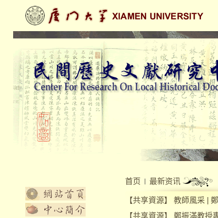
首页
最新资讯
【
共享資源
】
教師風采 |
【
共享資源
】
鄭振滿教授專