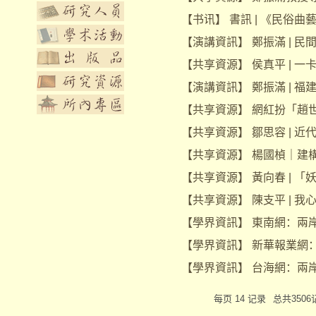
【
书讯
】
書訊 | 《民俗曲
【
演講資訊
】
鄭振滿 | 
【
共享資源
】
侯真平 | 
【
演講資訊
】
鄭振滿 | 
【
共享資源
】
網紅扮「趙
【
共享資源
】
鄒思容 | 
【
共享資源
】
楊國楨｜建
【
共享資源
】
黃向春 | 
【
共享資源
】
陳支平 | 
【
學界資訊
】
東南網：兩
【
學界資訊
】
新華報業網：GLOBA
【
學界資訊
】
台海網：兩
每页 14 记录
总共3506