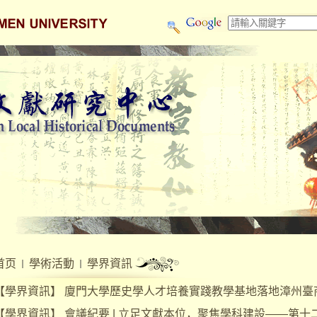
首页
學術活動
學界資訊
【
學界資訊
】
廈門大學歷史學人才培養實踐教學基地落地漳州臺商
【
學界資訊
】
會議紀要 | 立足文獻本位，聚焦學科建設——第十二