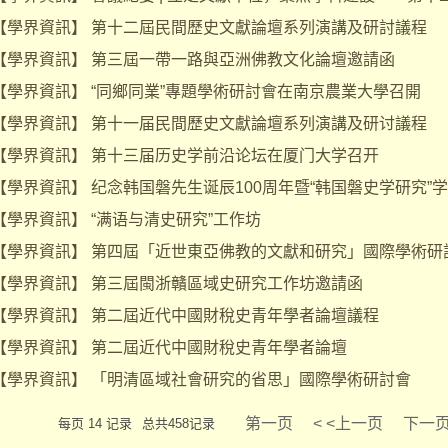
【
學界資訊
】
第十二屆民間歷史文獻論壇系列演講及研討議程
【
學界資訊
】
第三屆一帶一路與亞洲佛教文化論壇邀請函
【
學界資訊
】
“同鄉同業”專題學術研討會在南京農業大學召開
【
學界資訊
】
第十一届民間歷史文獻論壇系列演講及研讨議程
【
學界資訊
】
第十三届历史学前沿论坛在厦门大学召开
【
學界資訊
】
纪念韩国磐先生诞辰100周年暨“韩国磐史学研究”
【
學界資訊
】
“满语与清史研究”工作坊
【
學界資訊
】
第四屆「近世東亞佛教的文獻和研究」國際學術研
【
學界資訊
】
第三屆閩浙贛區域史研究工作坊邀請函
【
學界資訊
】
第二屆近代中國財稅史青年學者論壇議程
【
學界資訊
】
第二屆近代中國財稅史青年學者論壇
【
學界資訊
】
「明清區域社會研究的省思」國際學術研討會
第一页
< <上一页
下一页
每页 14 记录
总共458记录