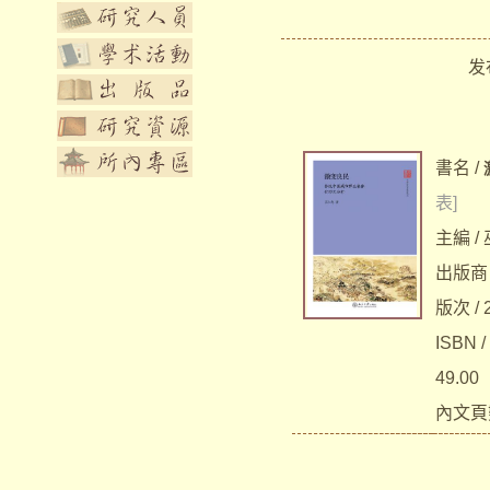
发布
書名 /
表]
主編 /
出版商
版次 / 
ISBN /
49.00
內文頁數