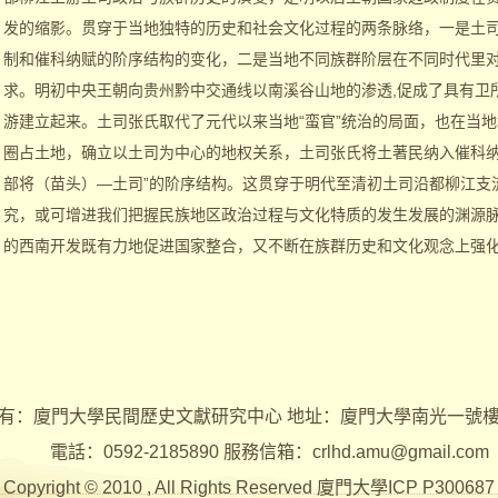
发的缩影。贯穿于当地独特的历史和社会文化过程的两条脉络，一是土
制和催科纳赋的阶序结构的变化，二是当地不同族群阶层在不同时代里对
求。明初中央王朝向贵州黔中交通线以南溪谷山地的渗透,促成了具有卫
游建立起来。土司张氏取代了元代以来当地“蛮官”统治的局面，也在当
圈占土地，确立以土司为中心的地权关系，土司张氏将土著民纳入催科纳
部将（苗头）—土司”的阶序结构。这贯穿于明代至清初土司沿都柳江支
究，或可增进我们把握民族地区政治过程与文化特质的发生发展的渊源
的西南开发既有力地促进国家整合，又不断在族群历史和文化观念上强
有：廈門大學民間歷史文獻研究中心 地址：廈門大學南光一號
電話：0592-2185890 服務信箱：crlhd.amu@gmail.com
Copyright © 2010 , All Rights Reserved 廈門大學ICP P300687