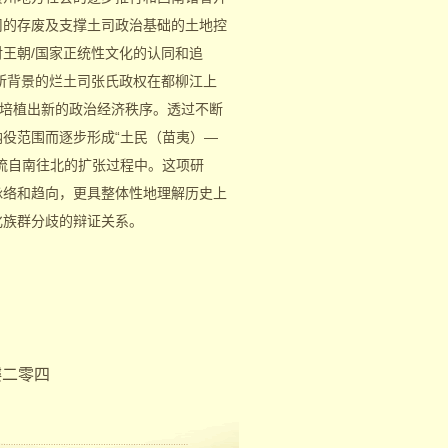
司的存废及支撑土司政治基础的土地控
王朝/国家正统性文化的认同和追
所背景的烂土司张氏政权在都柳江上
地培植出新的政治经济秩序。透过不断
役范围而逐步形成“土民（苗夷）—
流自南往北的扩张过程中。这项研
脉络和趋向，更具整体性地理解历史上
化族群分歧的辩证关系。
樓二零四