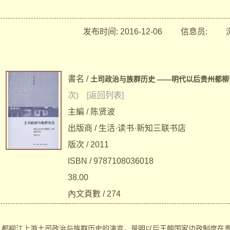
发布时间:
2016-12-06
信息员:
浏
書名 /
土司政治与族群历史 ——明代以后贵州都
次)
[返回列表]
主編 / 陈贤波
出版商 / 生活·读书·新知三联书店
版次 / 2011
ISBN / 9787108036018
38.00
內文頁數 / 274
都柳江上游土司政治与族群历史的演变，是明以后王朝国家边政制度在