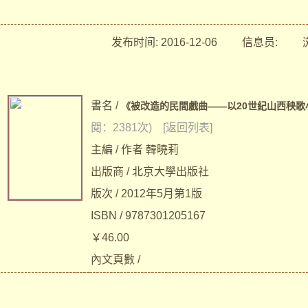
发布时间:
2016-12-06
信息员:
浏
書名 /
《被改造的民間戲曲——以20世紀山西秧歌
閱：2381次)
[返回列表]
主編 / 作者 韓曉莉
出版商 / 北京大學出版社
版次 / 2012年5月第1版
ISBN / 9787301205167
￥46.00
內文頁數 /