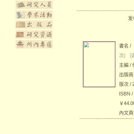
发布
書名 /
次)
[
主編 /
出版商
版次 / 
ISBN /
￥44.0
內文頁數