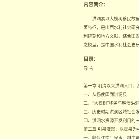
内容简介：
洪洞素以大槐树移民故里著
著特征，是山西水利社会研
利碑刻和地方文献，结合田野
念模型，是中国水利社会史
目录：
导 言
第一章 明清以来洪洞人口、
一、从杨侯国到洪洞县
二、“大槐树”移民与明清洪
三、历史时期洪洞区域社会
四、洪洞水资源开发利用的
第二章 引泉灌溉：以霍泉为
一、颇似江南：泉水、村庄