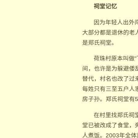
祠堂记忆
因为年轻人出外
大部分都是退休的老
是郑氏祠堂。
荷珠村原本叫做
间，也许是为躲避倭
替代，村名也改了过
每姓只有三至五户人
房子孙。郑氏祠堂有
在村里找郑氏祠
堂已被改成了食堂，
人煮饭。2003年全