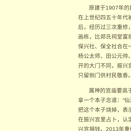
原建于1907
在上世纪四五十年代
后，经历过三次重修
画栋，比郑氏祠堂富
保兴社、保全社合在
杨公太师、田公元帅
开的大门不同，振兴
只留侧门供村民敬香
属神的宫庙要高
拿一个本子念道：“
把这个本子烧掉，表
在振兴宫里占卜，认
兴宫捐钱。2013年