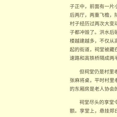
子正中，前面有一片
后两厅，两重飞檐，
村子经历过两次大变动
子都冲毁了。洪水后
楼越建越多，不仅从
起的街道，祠堂被藏
速路和高铁桥隔成两
但祠堂仍是村里
张麻将桌，平时村里
的东厢房是老人协会
祠堂尽头的享堂
额。享堂上，悬挂郑氏