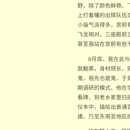
野，除了颜色鲜艳、
上打着幡的出殡队伍
小庙气派得多，宫前
飞龙相对，三座殿前
甚至我站在宫前有些
8月底，我在此
肤黝黑，身材颀长，
鬼，祖先也是鬼，于
期调研的模式。他在
看碑，到老乡家里扫
仪本中，描绘出普通
建、乃至东南亚地区