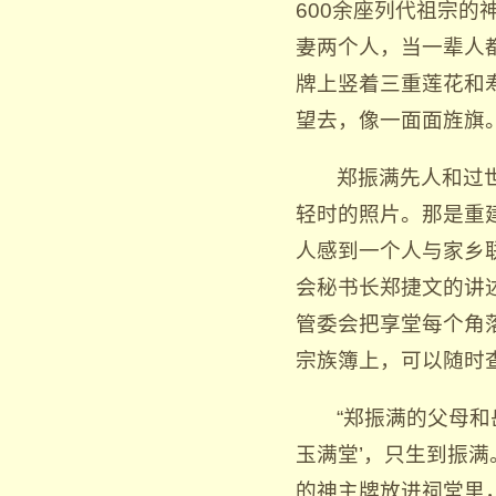
600余座列代祖宗
妻两个人，当一辈人
牌上竖着三重莲花和
望去，像一面面旌旗
郑振满先人和过
轻时的照片。那是重
人感到一个人与家乡
会秘书长郑捷文的讲
管委会把享堂每个角
宗族簿上，可以随时
“郑振满的父母
玉满堂’，只生到振
的神主牌放进祠堂里