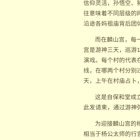
信仰灵活，孙悟空、
往意味着不同层级的
沿途各妈祖庙背后团
而在麟山宫，每
宫是游神三天，巡游1
演戏。每个村的代表
线，在哪两个村分别
天，上午在村庙占卜
这是自保和堂成
此发请柬，通过游神
为迎接麟山宫的
相当于杨公太师的行