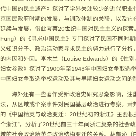
代中国的民主遗产》探讨了学界关注较少的近代职业
京国民政府时期的发展，与训政体制的关联，以及它
延续与发展，借此考察20世纪中国对民主主义的探索。冯兆基
Fung）的《寻求中国民主》专门探讨了民国不同时
义知识分子、政治活动家寻求民主的努力进行了分析
的内因和外因。李木兰（Louise Edwards）的《
妇女参政》探讨了1900年至1948年中国妇女争取
中国妇女争取选举权运动及其与早期妇女运动之间的
海外还有一些著作受新政治史研究思潮影响，注
法，从区域或个案事件对民国基层政治进行考察。萧邦齐（R.
的《中国精英与政治变迁：20世纪初的浙江》主要根
个浙江”，分析了20世纪前三十年间浙江复杂的社会
域的社会政治精英与政治结构变迁的关系。林郁沁（Euge