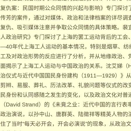
复仇案：民国时期公众同情的兴起与影响》专门探讨了
传芳的案件，通过对媒体、政治和法律档案的详尽调
复仇、吸引媒体注意并争取公众同情的具体策略。裴
人政治研究》专门探讨了上海的罢工运动背后的工会、
—40年代上海工人运动的基本情况，特别是烟草、纺
工及对政治形势的反应进行了分析，并从地缘政治、
面揭示了上海工人运动与中国政治的关系。沈艾娣（Henriet
治仪式与近代中国国民身份建构（1911—1929）
剪辫、易服、葬礼、历法改革、礼貌问题等仪式的改
民身份和认同感随之发生的变化，以及政治文化对普
（David Strand）的《未竟之业：近代中国的言
政治演说，以孙中山、唐群英、陆徵祥等精英人物的
住了当时“每天必开会，开会必演说”的现象，从政治