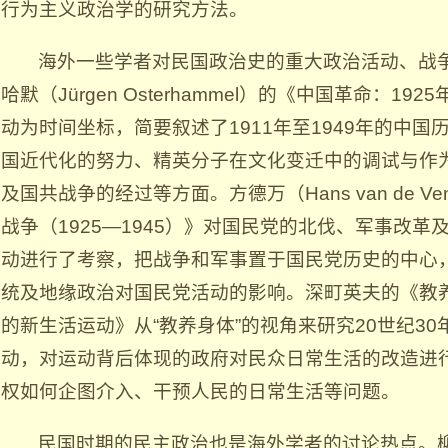
行为主义政治学的研究方法。
海外一些学者对民国政治史的重大政治活动、战
哈默（Jürgen Osterhammel）的《中国革命：19
动为时间坐标，简要叙述了1911年至1949年的中
国近代化的努力、精英分子在文化变迁中的调试与作
及国共战争的经过等方面。方德万（Hans van de 
战争（1925—1945）》对国民党的北伐、军事改
动进行了考察，把战争和军事置于国民党历史的中心
统及地缘政治对国民党活动的影响。深町英夫的《教
的新生活运动》从“教养身体”的视角来研究20世纪3
动，对运动背后体现的政府对民众日常生活的改造进
权如何企图介入、干预人民的日常生活等问题。
民国时期的民主政治也是海外学者的讨论热点。