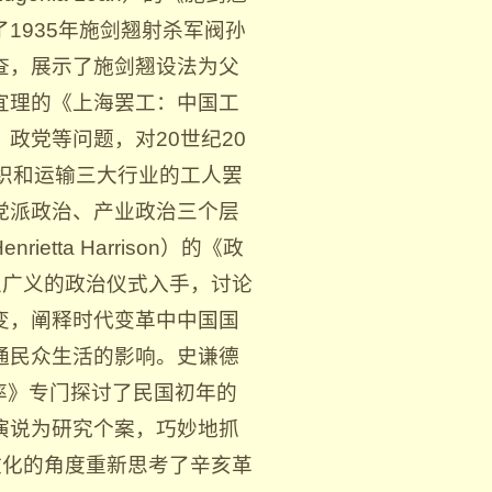
1935年施剑翘射杀军阀孙
查，展示了施剑翘设法为父
宜理的《上海罢工：中国工
政党等问题，对20世纪20
织和运输三大行业的工人罢
党派政治、产业政治三个层
ta Harrison）的《政
》从广义的政治仪式入手，讨论
变，阐释时代变革中中国国
通民众生活的影响。史谦德
行表率》专门探讨了民国初年的
演说为研究个案，巧妙地抓
文化的角度重新思考了辛亥革