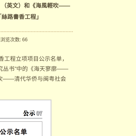
》（英文）和《海風輕吹——
「絲路書香工程」
览次数:
66
书香工程立项项目公示名单，
究丛书”中的《海天寥廓——
吹——清代华侨与闽粤社会