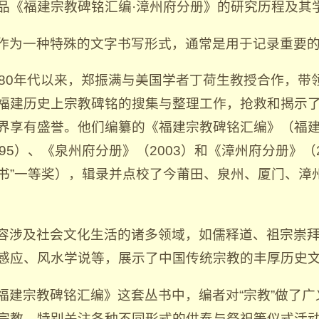
品《福建宗教碑铭汇编·漳州府分册》的研究历程及其
作为一种特殊的文字书写形式，通常是用于记录重要
980年代以来，郑振满与美国学者丁荷生教授合作，
福建历史上宗教碑铭的搜集与整理工作，抢救和揭示
界享有盛誉。他们编纂的《福建宗教碑铭汇编》（福
995）、《泉州府分册》（2003）和《漳州府分册》（
书”一等奖），辑录并点校了今莆田、泉州、厦门、漳州
容涉及社会文化生活的诸多领域，如儒释道、祖宗崇
感应、风水学说等，展示了中国传统宗教的丰厚历史
福建宗教碑铭汇编》这套丛书中，编者对“宗教”做了
宗教，特别关注各种不同形式的供奉与祭祀等仪式活