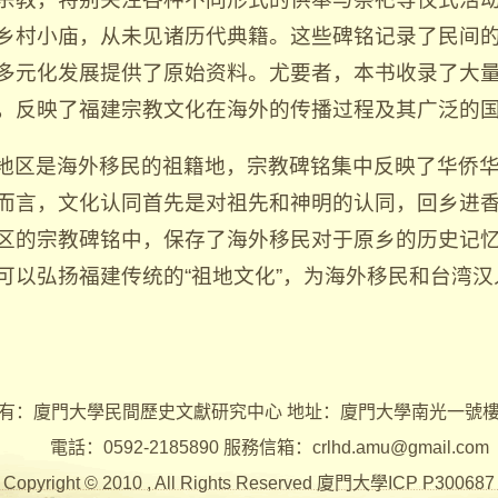
乡村小庙，从未见诸历代典籍。这些碑铭记录了民间
多元化发展提供了原始资料。尤要者，本书收录了大
，反映了福建宗教文化在海外的传播过程及其广泛的
地区是海外移民的祖籍地，宗教碑铭集中反映了华侨华
而言，文化认同首先是对祖先和神明的认同，回乡进
区的宗教碑铭中，保存了海外移民对于原乡的历史记
可以弘扬福建传统的“祖地文化”，为海外移民和台湾
有：廈門大學民間歷史文獻研究中心 地址：廈門大學南光一號
電話：0592-2185890 服務信箱：crlhd.amu@gmail.com
Copyright © 2010 , All Rights Reserved 廈門大學ICP P300687