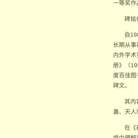
一等奖作
碑铭
自1
长期从事
内外学术
册》（1
度百佳图
碑文。
其内
蛊、天人
在《
境中理解