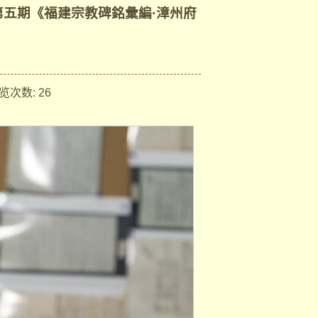
”第五期《福建宗教碑銘彙編·漳州府
次数:
26