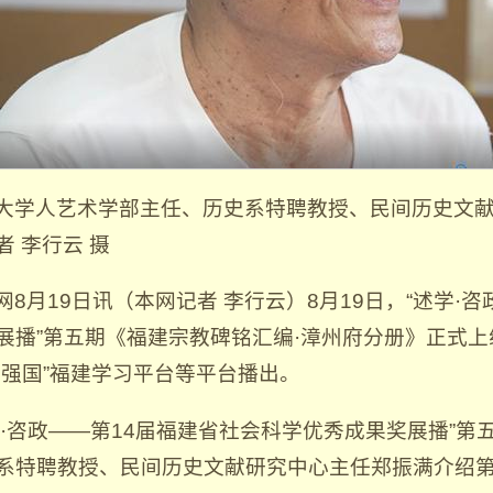
大学人艺术学部主任、历史系特聘教授、民间历史文
者 李行云 摄
网8月19日讯（本网记者 李行云）8月19日，“述学·
展播”第五期《福建宗教碑铭汇编·漳州府分册》正式
习强国”福建学习平台等平台播出。
学·咨政——第14届福建省社会科学优秀成果奖展播”
系特聘教授、民间历史文献研究中心主任郑振满介绍第