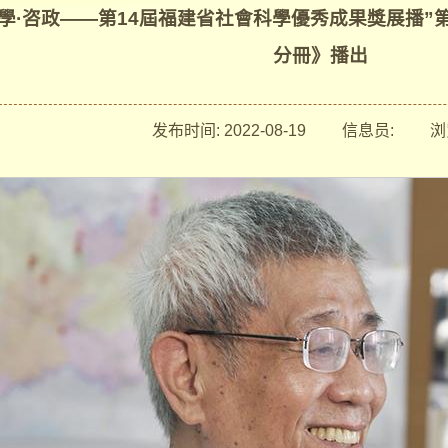
“述學·咨政——第14屆福建省社會科學優秀成果獎展播
分冊》播出
发布时间:
2022-08-19
信息员:
浏览