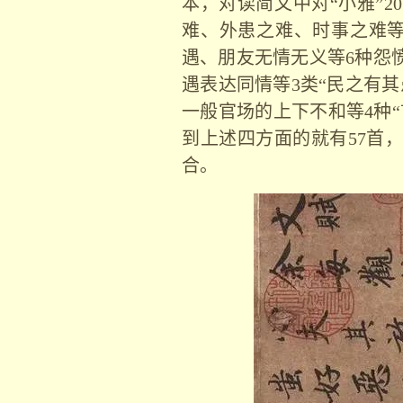
本，对读简文中对“小雅”
20
难、外患之难、时事之难
遇、朋友无情无义等
6
种怨
遇表达同情等
3
类
“
民之有其
一般官场的上下不和等
4
种
“
到上述四方面的就有
57
首，
合。