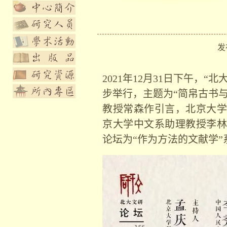
发布
2021
年
12
月
31
日下午，
“
北
步举行，主题为
“
简帛古书
教授常森作引言，北京大学
京大学中文系助理教授李林
论坛为
“
作为方法的文献学
”