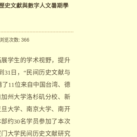
歷史文獻與數字人文暑期學
览次数:
366
拓展学生的学术视野，提升
到
31
日，
“
民间历史文献与
请了
11
位来自中国台湾、德
自加州大学洛杉矶分校、新
复旦大学、南京大学、南开
本部约
30
名学员参加了本次
厦门大学民间历史文献研究